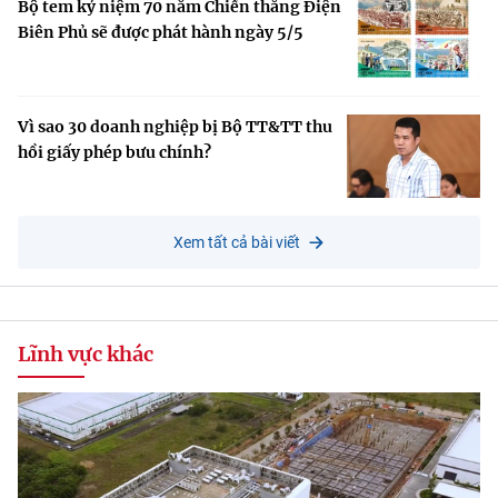
Bộ tem kỷ niệm 70 năm Chiến thắng Điện
Biên Phủ sẽ được phát hành ngày 5/5
Vì sao 30 doanh nghiệp bị Bộ TT&TT thu
hồi giấy phép bưu chính?
Xem tất cả bài viết
Lĩnh vực khác