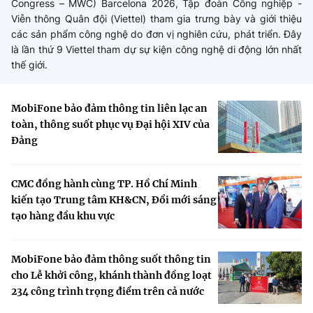
Congress – MWC) Barcelona 2026, Tập đoàn Công nghiệp -
Viễn thông Quân đội (Viettel) tham gia trưng bày và giới thiệu
Phát hành
Bưu chính
Dịch vụ
Sản phẩm
Lĩnh vực khác
các sản phẩm công nghệ do đơn vị nghiên cứu, phát triển. Đây
là lần thứ 9 Viettel tham dự sự kiện công nghệ di động lớn nhất
Chọn ngôn ngữ
Truyền hình
Chuyển phát nhanh
Phần cứng
Dịch vụ
Tư vấn
thế giới.
Việt Nam
English
Phần mềm
Phần cứng
Hành chính
MobiFone bảo đảm thông tin liên lạc an
toàn, thông suốt phục vụ Đại hội XIV của
Tần số vô tuyến điện
Phần mềm
Bảng điện tử
Đảng
BỘ KHOA HỌC VÀ CÔNG NGHỆ
Bảo mật
Bảo mật
MINISTRY OF SCIENCE AND TECHNOLOGY
CMC đồng hành cùng TP. Hồ Chí Minh
kiến tạo Trung tâm KH&CN, Đổi mới sáng
Giải pháp
Nội dung số
Hệ thống nội bộ
tạo hàng đầu khu vực
Chữ ký số
Điều khoản sử dụng
MobiFone bảo đảm thông suốt thông tin
Giải pháp
cho Lễ khởi công, khánh thành đồng loạt
Sơ đồ trang
234 công trình trọng điểm trên cả nước
Liên kết