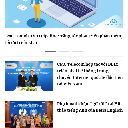
©2025 Bản quyền thuộc Bộ Khoa Học và Công Nghệ
(Ghi rõ nguồn "https://mst.gov.vn" khi phát hành lại thông tin
từ website này)
CMC CLoud CI/CD Pipeline: Tăng tốc phát triển phần mềm,
tối ưu triển khai
CMC Telecom hợp tác với BBIX
triển khai hệ thống trung
chuyển Internet quốc tế đầu tiên
tại Việt Nam
Phụ huynh được “gỡ rối" tại Hội
thảo tiếng Anh của Betia English